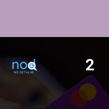
tecnologia de 
pagamento por 
aproximação, o cartão do 
Nubank não tem 
anuidade e nem cobra 
tarifas do cliente durante 
o pagamento!
2