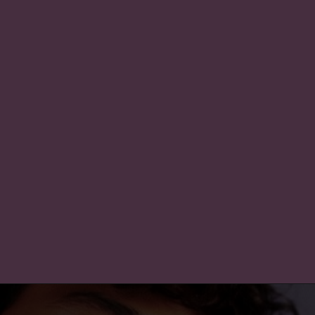
Conta bancária 
internacional
Graças à bandeira 
Mastercard, que tem 
ampla aceitação, você 
pode usar o cartão do 
Nubank 
internacionalmente, 
fazendo compras em 
sites estrangeiros e 
durante viagens ao 
exterior!