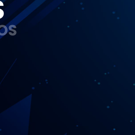
S
OS
Nubank libera 
cartão de crédito 
para negativado?
Como conseguir 
CONFERIR
anuidade zero 
no Ultravioleta