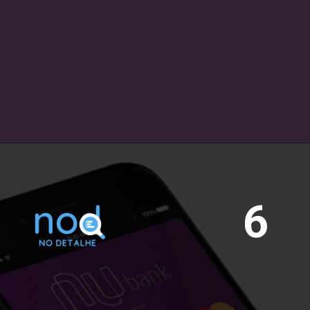
faturas
Sobrou um dinheirinho 
extra no mês? No Nubank 
você consegue antecipar 
faturas do cartão de 
crédito, liberando limite e 
podendo até mesmo 
ganhar um desconto 
especial por isso!
6