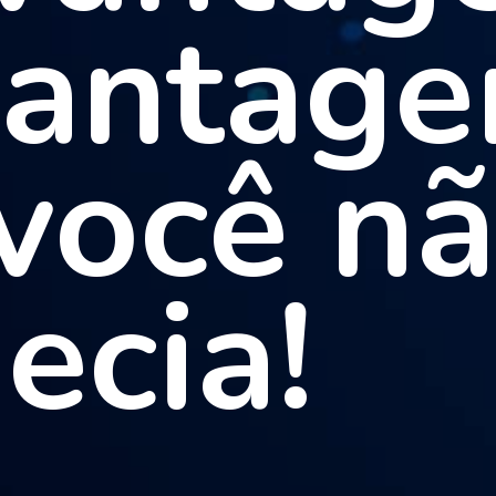
antagen
você nã
ecia!