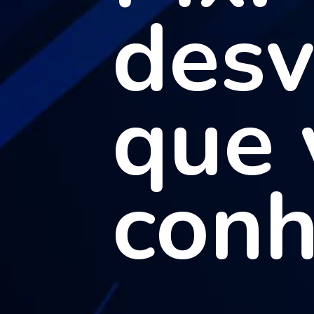
desv
que 
conh