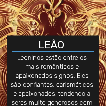
LEÃO
Leoninos estão entre os
mais românticos e
apaixonados signos. Eles
são confiantes, carismáticos
e apaixonados, tendendo a
seres muito generosos com