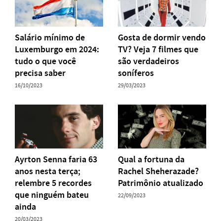
Salário mínimo de
Gosta de dormir vendo
Luxemburgo em 2024:
TV? Veja 7 filmes que
tudo o que você
são verdadeiros
precisa saber
soníferos
16/10/2023
29/03/2023
Ayrton Senna faria 63
Qual a fortuna da
anos nesta terça;
Rachel Sheherazade?
relembre 5 recordes
Patrimônio atualizado
que ninguém bateu
22/09/2023
ainda
20/03/2023