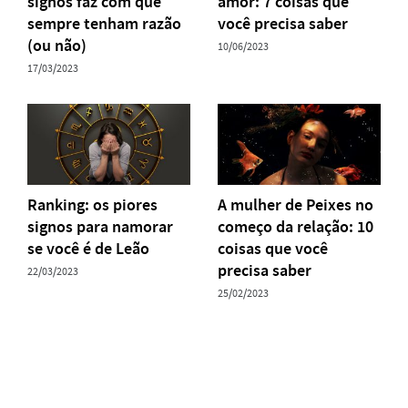
signos faz com que
amor: 7 coisas que
sempre tenham razão
você precisa saber
(ou não)
10/06/2023
17/03/2023
Ranking: os piores
A mulher de Peixes no
signos para namorar
começo da relação: 10
se você é de Leão
coisas que você
precisa saber
22/03/2023
25/02/2023