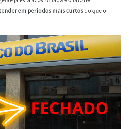
ente já está acostumada é o fato de
tender em períodos mais curtos
do que o