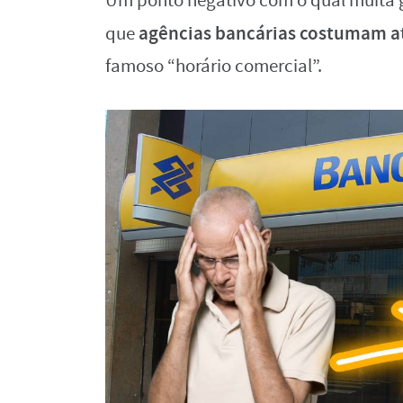
Um ponto negativo com o qual muita g
agências bancárias costumam a
que
famoso “horário comercial”.