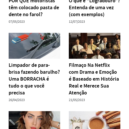
POR QUE motoristas
O que é “Logradouro”?
têm colocado pasta de
Entenda de uma vez
dente no farol?
(com exemplos)
07/05/2023
12/07/2023
Limpador de para-
Filmaço Na Netflix
brisa fazendo barulho?
com Drama e Emoção
Uma BORRACHA é
é Baseado em História
tudo o que você
Real e Merece Sua
precisa
Atenção
26/04/2023
21/05/2023