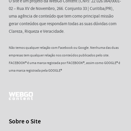
O site é um projeto da WebGo Content (CNPJ: 22.026.064/0001-
02 – Rua XV de Novembro, 266. Conjunto 33 | Curitiba/PR),
uma agência de conteúdo que tem como principal missão
gerar conteúdos que respondam todas as suas dúvidas com
Clareza, Riqueza e Veracidade.
Não temos qualquer relação com Facebook ou Google. Nenhuma das duas
empresas tem qualquer relação nos conteúdos publicados pelo site.
FACEBOOK® é uma marca registada por FACEBOOK®, assim como GOOGLE® é
uma marca registrada pela GOOGLE®
Sobre o Site