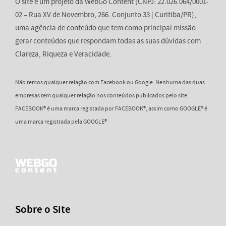
O site é um projeto da WebGo Content (CNPJ: 22.026.064/0001-
02 – Rua XV de Novembro, 266. Conjunto 33 | Curitiba/PR),
uma agência de conteúdo que tem como principal missão
gerar conteúdos que respondam todas as suas dúvidas com
Clareza, Riqueza e Veracidade.
Não temos qualquer relação com Facebook ou Google. Nenhuma das duas
empresas tem qualquer relação nos conteúdos publicados pelo site.
FACEBOOK® é uma marca registada por FACEBOOK®, assim como GOOGLE® é
uma marca registrada pela GOOGLE®
Sobre o Site