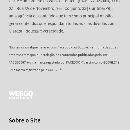
O site é um projeto da WebGo Content (CNPJ: 22.026.064/0001-
02 – Rua XV de Novembro, 266. Conjunto 33 | Curitiba/PR),
uma agência de conteúdo que tem como principal missão
gerar conteúdos que respondam todas as suas dúvidas com
Clareza, Riqueza e Veracidade.
Não temos qualquer relação com Facebook ou Google. Nenhuma das duas
empresas tem qualquer relação nos conteúdos publicados pelo site.
FACEBOOK® é uma marca registada por FACEBOOK®, assim como GOOGLE® é
uma marca registrada pela GOOGLE®
Sobre o Site