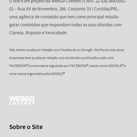
O site é um projeto da WebGo Content (CNPJ: 22.026.064/0001-
02 – Rua XV de Novembro, 266. Conjunto 33 | Curitiba/PR),
uma agência de conteúdo que tem como principal missão
gerar conteúdos que respondam todas as suas dúvidas com
Clareza, Riqueza e Veracidade.
Não temos qualquer relação com Facebook ou Google. Nenhuma das duas
empresas tem qualquer relação nos conteúdos publicados pelo site.
FACEBOOK® é uma marca registada por FACEBOOK®, assim como GOOGLE® é
uma marca registrada pela GOOGLE®
Sobre o Site