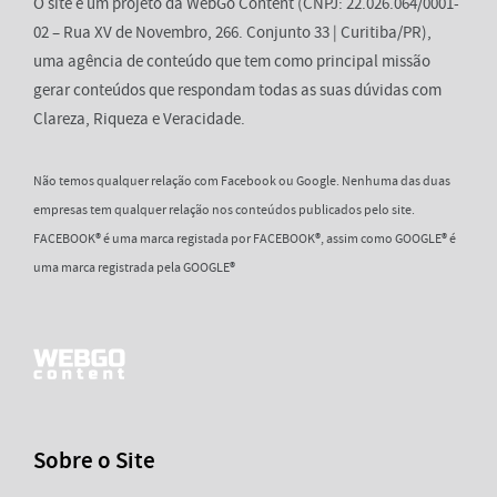
O site é um projeto da WebGo Content (CNPJ: 22.026.064/0001-
02 – Rua XV de Novembro, 266. Conjunto 33 | Curitiba/PR),
uma agência de conteúdo que tem como principal missão
gerar conteúdos que respondam todas as suas dúvidas com
Clareza, Riqueza e Veracidade.
Não temos qualquer relação com Facebook ou Google. Nenhuma das duas
empresas tem qualquer relação nos conteúdos publicados pelo site.
FACEBOOK® é uma marca registada por FACEBOOK®, assim como GOOGLE® é
uma marca registrada pela GOOGLE®
Sobre o Site