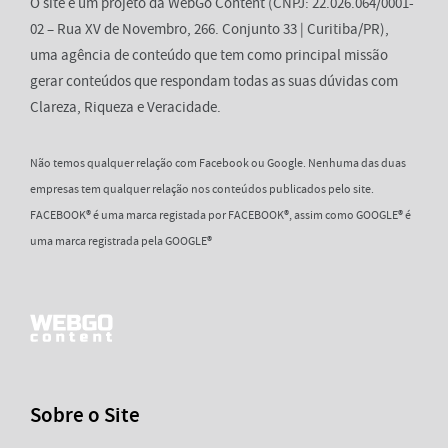
O site é um projeto da WebGo Content (CNPJ: 22.026.064/0001-
02 – Rua XV de Novembro, 266. Conjunto 33 | Curitiba/PR),
uma agência de conteúdo que tem como principal missão
gerar conteúdos que respondam todas as suas dúvidas com
Clareza, Riqueza e Veracidade.
Não temos qualquer relação com Facebook ou Google. Nenhuma das duas
empresas tem qualquer relação nos conteúdos publicados pelo site.
FACEBOOK® é uma marca registada por FACEBOOK®, assim como GOOGLE® é
uma marca registrada pela GOOGLE®
Sobre o Site