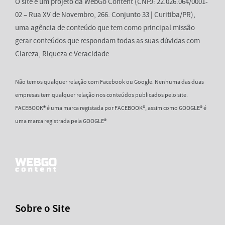
O site é um projeto da WebGo Content (CNPJ: 22.026.064/0001-
02 – Rua XV de Novembro, 266. Conjunto 33 | Curitiba/PR),
uma agência de conteúdo que tem como principal missão
gerar conteúdos que respondam todas as suas dúvidas com
Clareza, Riqueza e Veracidade.
Não temos qualquer relação com Facebook ou Google. Nenhuma das duas
empresas tem qualquer relação nos conteúdos publicados pelo site.
FACEBOOK® é uma marca registada por FACEBOOK®, assim como GOOGLE® é
uma marca registrada pela GOOGLE®
Sobre o Site