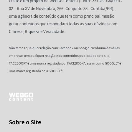
O site é um projeto da WebGo Content (CNPJ: 22.026.064/0001-
02 – Rua XV de Novembro, 266. Conjunto 33 | Curitiba/PR),
uma agência de conteúdo que tem como principal missão
gerar conteúdos que respondam todas as suas dúvidas com
Clareza, Riqueza e Veracidade.
Não temos qualquer relação com Facebook ou Google. Nenhuma das duas
empresas tem qualquer relação nos conteúdos publicados pelo site.
FACEBOOK® é uma marca registada por FACEBOOK®, assim como GOOGLE® é
uma marca registrada pela GOOGLE®
Sobre o Site