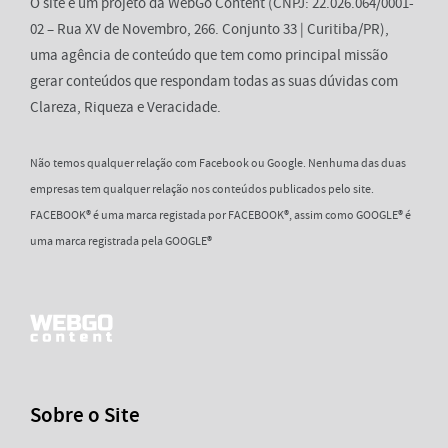
O site é um projeto da WebGo Content (CNPJ: 22.026.064/0001-
02 – Rua XV de Novembro, 266. Conjunto 33 | Curitiba/PR),
uma agência de conteúdo que tem como principal missão
gerar conteúdos que respondam todas as suas dúvidas com
Clareza, Riqueza e Veracidade.
Não temos qualquer relação com Facebook ou Google. Nenhuma das duas
empresas tem qualquer relação nos conteúdos publicados pelo site.
FACEBOOK® é uma marca registada por FACEBOOK®, assim como GOOGLE® é
uma marca registrada pela GOOGLE®
Sobre o Site