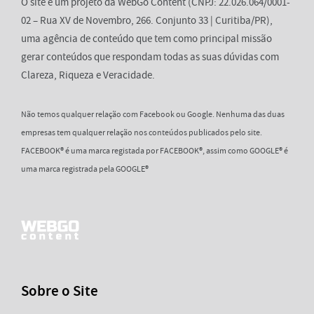
O site é um projeto da WebGo Content (CNPJ: 22.026.064/0001-
02 – Rua XV de Novembro, 266. Conjunto 33 | Curitiba/PR),
uma agência de conteúdo que tem como principal missão
gerar conteúdos que respondam todas as suas dúvidas com
Clareza, Riqueza e Veracidade.
Não temos qualquer relação com Facebook ou Google. Nenhuma das duas
empresas tem qualquer relação nos conteúdos publicados pelo site.
FACEBOOK® é uma marca registada por FACEBOOK®, assim como GOOGLE® é
uma marca registrada pela GOOGLE®
Sobre o Site