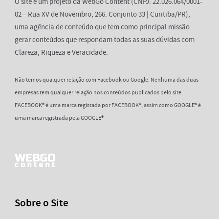
O site é um projeto da WebGo Content (CNPJ: 22.026.064/0001-
02 – Rua XV de Novembro, 266. Conjunto 33 | Curitiba/PR),
uma agência de conteúdo que tem como principal missão
gerar conteúdos que respondam todas as suas dúvidas com
Clareza, Riqueza e Veracidade.
Não temos qualquer relação com Facebook ou Google. Nenhuma das duas
empresas tem qualquer relação nos conteúdos publicados pelo site.
FACEBOOK® é uma marca registada por FACEBOOK®, assim como GOOGLE® é
uma marca registrada pela GOOGLE®
Sobre o Site