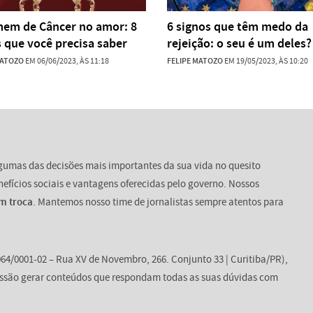
em de Câncer no amor: 8
6 signos que têm medo da
s que você precisa saber
rejeição: o seu é um deles?
MATOZO
EM 06/06/2023, ÀS 11:18
FELIPE MATOZO
EM 19/05/2023, ÀS 10:20
lgumas das decisões mais importantes da sua vida no quesito
enefícios sociais e vantagens oferecidas pelo governo. Nossos
m troca
. Mantemos nosso time de jornalistas sempre atentos para
64/0001-02 – Rua XV de Novembro, 266. Conjunto 33 | Curitiba/PR),
ssão gerar conteúdos que respondam todas as suas dúvidas com