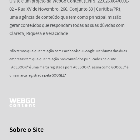
O site é um projeto da WebGo Content (CNPJ: 22.026.064/0001-
02 – Rua XV de Novembro, 266. Conjunto 33 | Curitiba/PR),
uma agência de conteúdo que tem como principal missão
gerar conteúdos que respondam todas as suas dúvidas com
Clareza, Riqueza e Veracidade.
Não temos qualquer relação com Facebook ou Google. Nenhuma das duas
empresas tem qualquer relação nos conteúdos publicados pelo site.
FACEBOOK® é uma marca registada por FACEBOOK®, assim como GOOGLE® é
uma marca registrada pela GOOGLE®
Sobre o Site