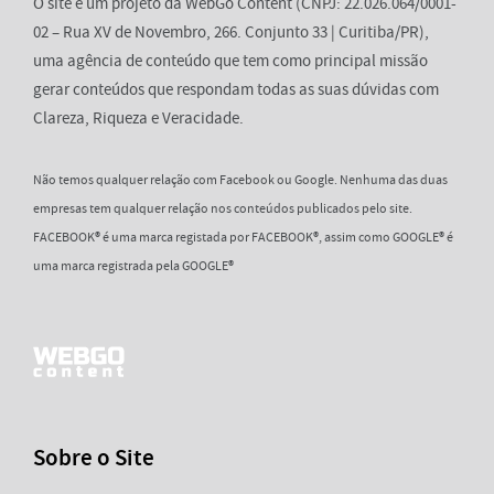
O site é um projeto da WebGo Content (CNPJ: 22.026.064/0001-
02 – Rua XV de Novembro, 266. Conjunto 33 | Curitiba/PR),
uma agência de conteúdo que tem como principal missão
gerar conteúdos que respondam todas as suas dúvidas com
Clareza, Riqueza e Veracidade.
Não temos qualquer relação com Facebook ou Google. Nenhuma das duas
empresas tem qualquer relação nos conteúdos publicados pelo site.
FACEBOOK® é uma marca registada por FACEBOOK®, assim como GOOGLE® é
uma marca registrada pela GOOGLE®
Sobre o Site