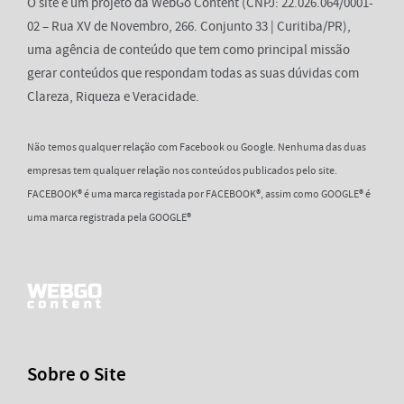
O site é um projeto da WebGo Content (CNPJ: 22.026.064/0001-
02 – Rua XV de Novembro, 266. Conjunto 33 | Curitiba/PR),
uma agência de conteúdo que tem como principal missão
gerar conteúdos que respondam todas as suas dúvidas com
Clareza, Riqueza e Veracidade.
Não temos qualquer relação com Facebook ou Google. Nenhuma das duas
empresas tem qualquer relação nos conteúdos publicados pelo site.
FACEBOOK® é uma marca registada por FACEBOOK®, assim como GOOGLE® é
uma marca registrada pela GOOGLE®
Sobre o Site