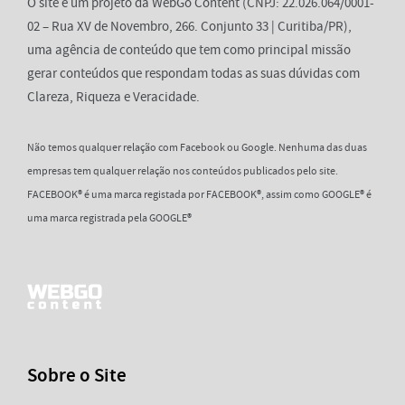
O site é um projeto da WebGo Content (CNPJ: 22.026.064/0001-
02 – Rua XV de Novembro, 266. Conjunto 33 | Curitiba/PR),
uma agência de conteúdo que tem como principal missão
gerar conteúdos que respondam todas as suas dúvidas com
Clareza, Riqueza e Veracidade.
Não temos qualquer relação com Facebook ou Google. Nenhuma das duas
empresas tem qualquer relação nos conteúdos publicados pelo site.
FACEBOOK® é uma marca registada por FACEBOOK®, assim como GOOGLE® é
uma marca registrada pela GOOGLE®
Sobre o Site