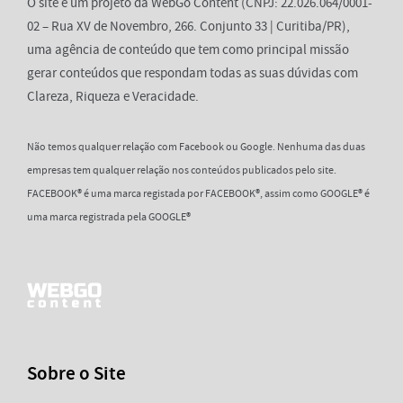
O site é um projeto da WebGo Content (CNPJ: 22.026.064/0001-
02 – Rua XV de Novembro, 266. Conjunto 33 | Curitiba/PR),
uma agência de conteúdo que tem como principal missão
gerar conteúdos que respondam todas as suas dúvidas com
Clareza, Riqueza e Veracidade.
Não temos qualquer relação com Facebook ou Google. Nenhuma das duas
empresas tem qualquer relação nos conteúdos publicados pelo site.
FACEBOOK® é uma marca registada por FACEBOOK®, assim como GOOGLE® é
uma marca registrada pela GOOGLE®
Sobre o Site