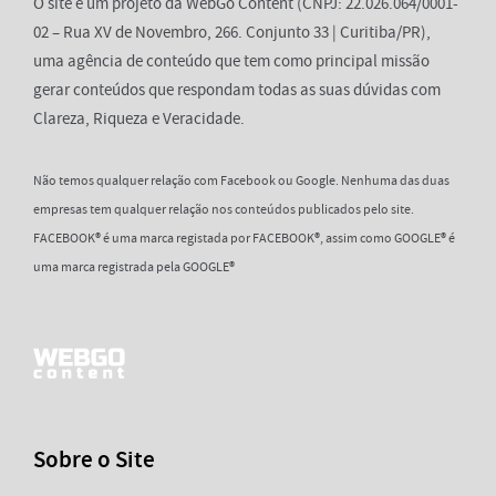
O site é um projeto da WebGo Content (CNPJ: 22.026.064/0001-
02 – Rua XV de Novembro, 266. Conjunto 33 | Curitiba/PR),
uma agência de conteúdo que tem como principal missão
gerar conteúdos que respondam todas as suas dúvidas com
Clareza, Riqueza e Veracidade.
Não temos qualquer relação com Facebook ou Google. Nenhuma das duas
empresas tem qualquer relação nos conteúdos publicados pelo site.
FACEBOOK® é uma marca registada por FACEBOOK®, assim como GOOGLE® é
uma marca registrada pela GOOGLE®
Sobre o Site