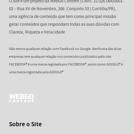
O site é um projeto da WebGo Content (CNPJ: 22.026.064/0001-
02 – Rua XV de Novembro, 266. Conjunto 33 | Curitiba/PR),
uma agência de conteúdo que tem como principal missão
gerar conteúdos que respondam todas as suas dúvidas com
Clareza, Riqueza e Veracidade.
Não temos qualquer relação com Facebook ou Google. Nenhuma das duas
empresas tem qualquer relação nos conteúdos publicados pelo site.
FACEBOOK® é uma marca registada por FACEBOOK®, assim como GOOGLE® é
uma marca registrada pela GOOGLE®
Sobre o Site