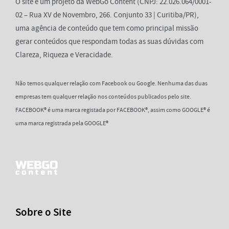
O site é um projeto da WebGo Content (CNPJ: 22.026.064/0001-
02 – Rua XV de Novembro, 266. Conjunto 33 | Curitiba/PR),
uma agência de conteúdo que tem como principal missão
gerar conteúdos que respondam todas as suas dúvidas com
Clareza, Riqueza e Veracidade.
Não temos qualquer relação com Facebook ou Google. Nenhuma das duas
empresas tem qualquer relação nos conteúdos publicados pelo site.
FACEBOOK® é uma marca registada por FACEBOOK®, assim como GOOGLE® é
uma marca registrada pela GOOGLE®
Sobre o Site