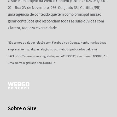
O site é um projeto da WebGo Content (CNPJ: 22.026.064/0001-
02 – Rua XV de Novembro, 266. Conjunto 33 | Curitiba/PR),
uma agência de conteúdo que tem como principal missão
gerar conteúdos que respondam todas as suas dúvidas com
Clareza, Riqueza e Veracidade.
Não temos qualquer relação com Facebook ou Google. Nenhuma das duas
empresas tem qualquer relação nos conteúdos publicados pelo site.
FACEBOOK® é uma marca registada por FACEBOOK®, assim como GOOGLE® é
uma marca registrada pela GOOGLE®
Sobre o Site