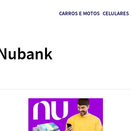
CARROS E MOTOS
CELULARES
 Nubank