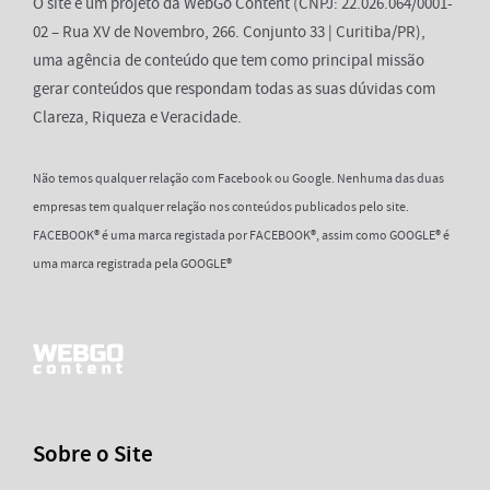
O site é um projeto da WebGo Content (CNPJ: 22.026.064/0001-
02 – Rua XV de Novembro, 266. Conjunto 33 | Curitiba/PR),
uma agência de conteúdo que tem como principal missão
gerar conteúdos que respondam todas as suas dúvidas com
Clareza, Riqueza e Veracidade.
Não temos qualquer relação com Facebook ou Google. Nenhuma das duas
empresas tem qualquer relação nos conteúdos publicados pelo site.
FACEBOOK® é uma marca registada por FACEBOOK®, assim como GOOGLE® é
uma marca registrada pela GOOGLE®
Sobre o Site