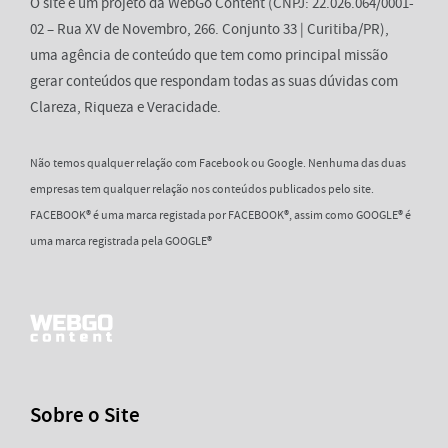
O site é um projeto da WebGo Content (CNPJ: 22.026.064/0001-
02 – Rua XV de Novembro, 266. Conjunto 33 | Curitiba/PR),
uma agência de conteúdo que tem como principal missão
gerar conteúdos que respondam todas as suas dúvidas com
Clareza, Riqueza e Veracidade.
Não temos qualquer relação com Facebook ou Google. Nenhuma das duas
empresas tem qualquer relação nos conteúdos publicados pelo site.
FACEBOOK® é uma marca registada por FACEBOOK®, assim como GOOGLE® é
uma marca registrada pela GOOGLE®
Sobre o Site