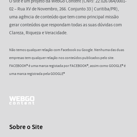
O site é um projeto da WebGo Content (CNPJ: 22.026.064/0001-
02 – Rua XV de Novembro, 266. Conjunto 33 | Curitiba/PR),
uma agência de conteúdo que tem como principal missão
gerar conteúdos que respondam todas as suas dúvidas com
Clareza, Riqueza e Veracidade.
Não temos qualquer relação com Facebook ou Google. Nenhuma das duas
empresas tem qualquer relação nos conteúdos publicados pelo site.
FACEBOOK® é uma marca registada por FACEBOOK®, assim como GOOGLE® é
uma marca registrada pela GOOGLE®
Sobre o Site