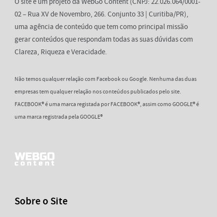
O site é um projeto da WebGo Content (CNPJ: 22.026.064/0001-
02 – Rua XV de Novembro, 266. Conjunto 33 | Curitiba/PR),
uma agência de conteúdo que tem como principal missão
gerar conteúdos que respondam todas as suas dúvidas com
Clareza, Riqueza e Veracidade.
Não temos qualquer relação com Facebook ou Google. Nenhuma das duas
empresas tem qualquer relação nos conteúdos publicados pelo site.
FACEBOOK® é uma marca registada por FACEBOOK®, assim como GOOGLE® é
uma marca registrada pela GOOGLE®
Sobre o Site