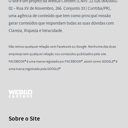
O site é um projeto da WebGo Content (CNPJ: 22.026.064/0001-
02 – Rua XV de Novembro, 266. Conjunto 33 | Curitiba/PR),
uma agência de conteúdo que tem como principal missão
gerar conteúdos que respondam todas as suas dúvidas com
Clareza, Riqueza e Veracidade.
Não temos qualquer relação com Facebook ou Google. Nenhuma das duas
empresas tem qualquer relação nos conteúdos publicados pelo site.
FACEBOOK® é uma marca registada por FACEBOOK®, assim como GOOGLE® é
uma marca registrada pela GOOGLE®
Sobre o Site