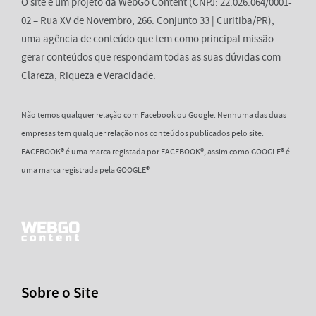
O site é um projeto da WebGo Content (CNPJ: 22.026.064/0001-
02 – Rua XV de Novembro, 266. Conjunto 33 | Curitiba/PR),
uma agência de conteúdo que tem como principal missão
gerar conteúdos que respondam todas as suas dúvidas com
Clareza, Riqueza e Veracidade.
Não temos qualquer relação com Facebook ou Google. Nenhuma das duas
empresas tem qualquer relação nos conteúdos publicados pelo site.
FACEBOOK® é uma marca registada por FACEBOOK®, assim como GOOGLE® é
uma marca registrada pela GOOGLE®
Sobre o Site