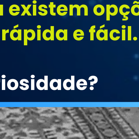
a existem opçõ
ápida e fácil.
riosidade?