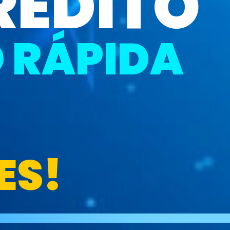
ÉDITO 
 RÁPIDA
ES!