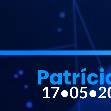
Patríci
17•05•2