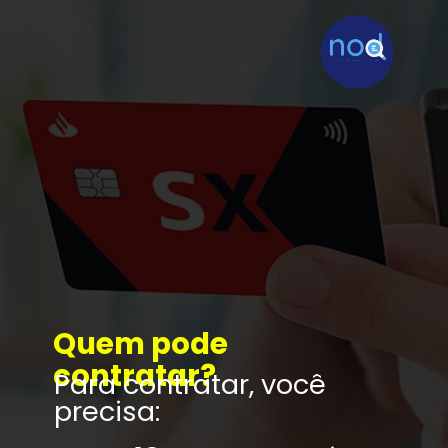
Quem pode 
contratar?
Para contratar, você 
precisa: