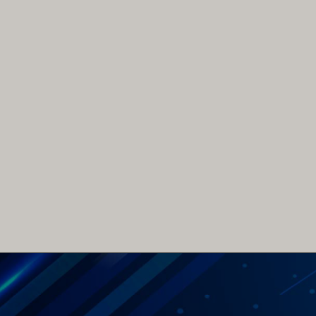
Como todo empréstimo, 
é preciso estudar muito 
antes de contratá-lo. 
Afinal, mesmo com juros 
baixos, uma falta de 
planejamento pode 
prejudicar ainda mais a 
saúde financeira do seu 
negócio.