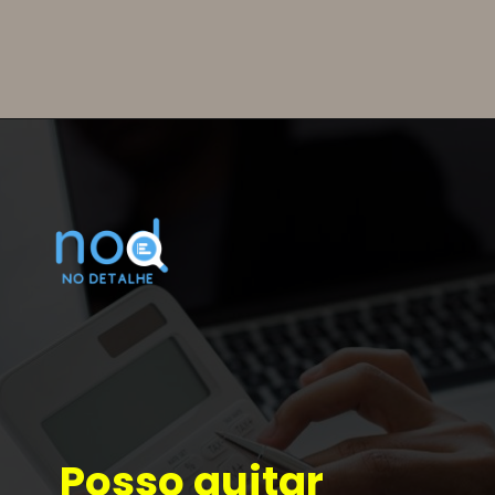
para a produção de 
roupas. Você pode 
recorrer a esse 
empréstimo do Caixa 
Tem nesse caso!
Posso quitar 