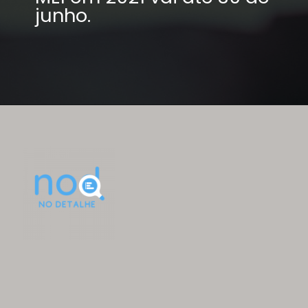
junho.
Deixar de pagar 
o DAS-MEI