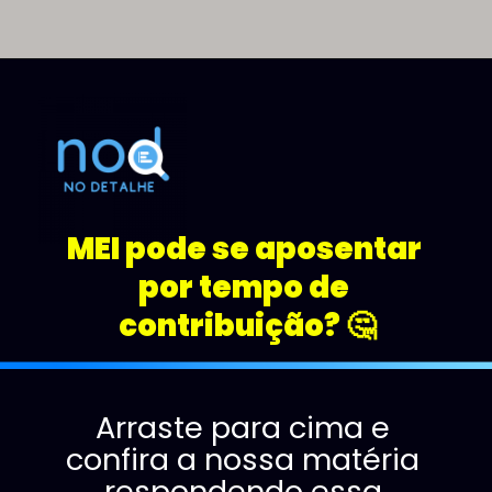
um tempo, resulta no 
cancelamento do CNPJ e 
até na inscrição na 
Dívida Ativa da União.
MEI pode se aposentar 
por tempo de 
contribuição? 🤔
Arraste para cima e 
confira a nossa matéria 
respondendo essa 