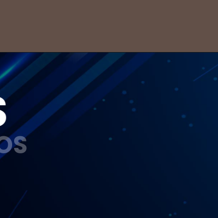
faturamento seja maior 
que isso, ele precisa 
fazer a transição para 
outra modalidade: a de 
Microempresa.
S
OS
Caminhoneiros 
agora podem 
ser MEIs