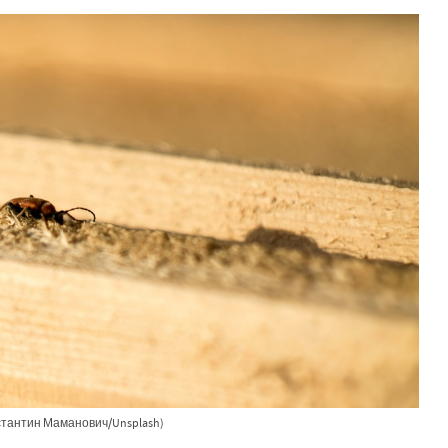
стантин Маманович/Unsplash)