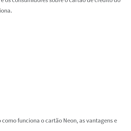
e os consumidores sobre o cartão de crédito do
iona.
o como funciona o cartão Neon, as vantagens e