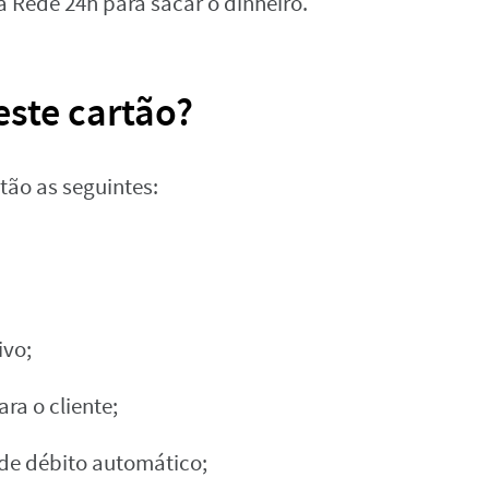
da Rede 24h para sacar o dinheiro.
este cartão?
tão as seguintes:
ivo;
ra o cliente;
de débito automático;