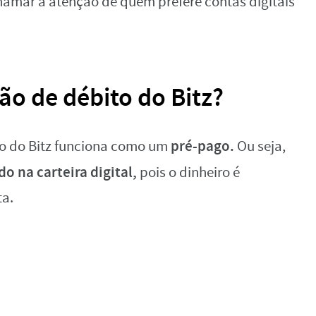
amar a atenção de quem prefere contas digitais
ão de débito do Bitz?
pré-pago.
 o do Bitz funciona como um
Ou seja,
ldo na carteira digital,
pois o dinheiro é
a.