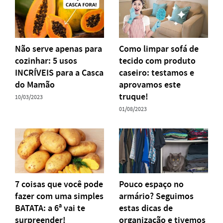
Não serve apenas para
Como limpar sofá de
cozinhar: 5 usos
tecido com produto
INCRÍVEIS para a Casca
caseiro: testamos e
do Mamão
aprovamos este
truque!
10/03/2023
01/08/2023
7 coisas que você pode
Pouco espaço no
fazer com uma simples
armário? Seguimos
BATATA: a 6ª vai te
estas dicas de
surpreender!
organização e tivemos