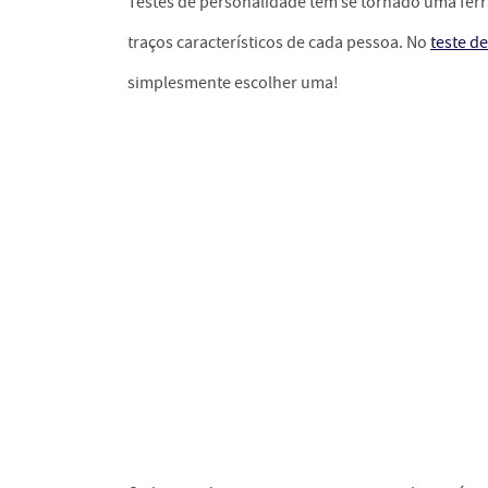
Testes de personalidade têm se tornado uma fer
traços característicos de cada pessoa. No
teste de
simplesmente escolher uma!