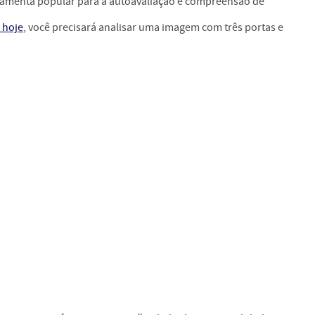
ramenta popular para a autoavaliação e compreensão de
 hoje
, você precisará analisar uma imagem com três portas e