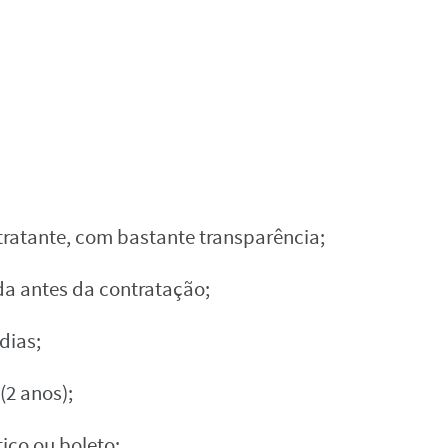
ntratante, com bastante transparência;
a antes da contratação;
dias;
(2 anos);
co ou boleto;