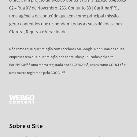
O site é um projeto da WebGo Content (CNPJ: 22.026.064/0001-
02 – Rua XV de Novembro, 266. Conjunto 33 | Curitiba/PR),
uma agência de conteúdo que tem como principal missão
gerar conteúdos que respondam todas as suas dúvidas com
Clareza, Riqueza e Veracidade.
Não temos qualquer relação com Facebook ou Google. Nenhuma das duas
empresas tem qualquer relação nos conteúdos publicados pelo site.
FACEBOOK® é uma marca registada por FACEBOOK®, assim como GOOGLE® é
uma marca registrada pela GOOGLE®
Sobre o Site