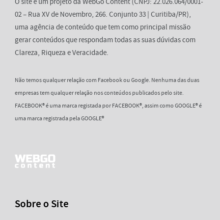
O site é um projeto da WebGo Content (CNPJ: 22.026.064/0001-
02 – Rua XV de Novembro, 266. Conjunto 33 | Curitiba/PR),
uma agência de conteúdo que tem como principal missão
gerar conteúdos que respondam todas as suas dúvidas com
Clareza, Riqueza e Veracidade.
Não temos qualquer relação com Facebook ou Google. Nenhuma das duas
empresas tem qualquer relação nos conteúdos publicados pelo site.
FACEBOOK® é uma marca registada por FACEBOOK®, assim como GOOGLE® é
uma marca registrada pela GOOGLE®
Sobre o Site