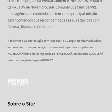
O site é um projeto da WebGo Content (CNPJ: 22.026.064/0001-
02 – Rua XV de Novembro, 266. Conjunto 33 | Curitiba/PR),
uma agência de conteúdo que tem como principal missão
gerar conteúdos que respondam todas as suas dúvidas com
Clareza, Riqueza e Veracidade.
Não temos qualquer relação com Facebook ou Google. Nenhuma das duas
empresas tem qualquer relação nos conteúdos publicados pelo site.
FACEBOOK® é uma marca registada por FACEBOOK®, assim como GOOGLE® é
uma marca registrada pela GOOGLE®
Sobre o Site