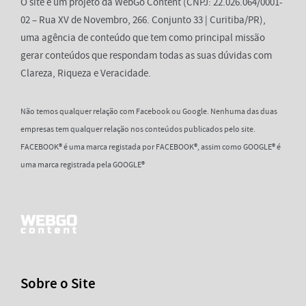
O site é um projeto da WebGo Content (CNPJ: 22.026.064/0001-
02 – Rua XV de Novembro, 266. Conjunto 33 | Curitiba/PR),
uma agência de conteúdo que tem como principal missão
gerar conteúdos que respondam todas as suas dúvidas com
Clareza, Riqueza e Veracidade.
Não temos qualquer relação com Facebook ou Google. Nenhuma das duas
empresas tem qualquer relação nos conteúdos publicados pelo site.
FACEBOOK® é uma marca registada por FACEBOOK®, assim como GOOGLE® é
uma marca registrada pela GOOGLE®
Sobre o Site