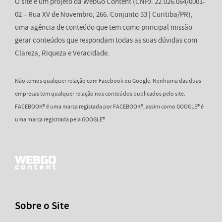
O site é um projeto da WebGo Content (CNPJ: 22.026.064/0001-
02 – Rua XV de Novembro, 266. Conjunto 33 | Curitiba/PR),
uma agência de conteúdo que tem como principal missão
gerar conteúdos que respondam todas as suas dúvidas com
Clareza, Riqueza e Veracidade.
Não temos qualquer relação com Facebook ou Google. Nenhuma das duas
empresas tem qualquer relação nos conteúdos publicados pelo site.
FACEBOOK® é uma marca registada por FACEBOOK®, assim como GOOGLE® é
uma marca registrada pela GOOGLE®
Sobre o Site